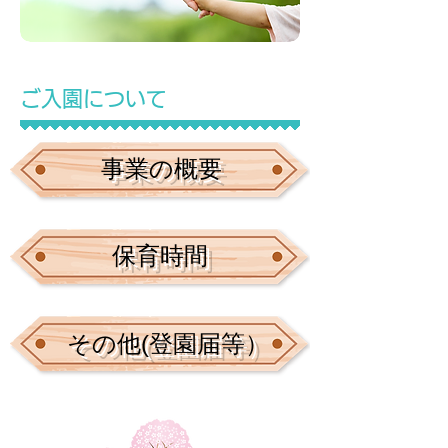
ご入園について
事業の概要
保育時間
その他(登園届等）