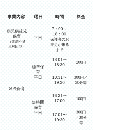
事業内容
曜日
時間
料金
7：00～
病児病後児
18：00
保育
平日
保護者のお
（体調不良
迎えが来る
児対応型）
まで
18:01〜
100円
18:30
標準保
育
平日
18:31〜
300円／
19:30
30分毎
延長保育
16:31〜
100円
17:00
短時間
保育
300円
平日
17:01〜
／30分
19:30
毎