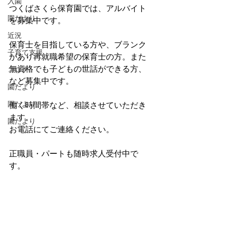
入園
つくばさくら保育園では、アルバイト
園だより
を募集中です。
近況
保育士を目指している方や、ブランク
子育て支援
があり再就職希望の保育士の方。また
無資格でも子どもの世話ができる方、
コロナ
など募集中です。
園だより
園だより
働く時間帯など、相談させていただき
ます。
園だより
お電話にてご連絡ください。
正職員・パートも随時求人受付中で
す。