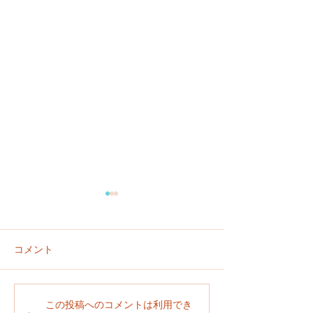
コメント
１１月イベントハイライ
令和７年度運動
この投稿へのコメントは利用でき