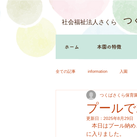
つ
社会福祉法人さくら
ホーム
本園の特徴
全ての記事
information
入園
つくばさくら保育
プールで
更新日：
2025年8月29日
　本日はプール納め
に入りました。