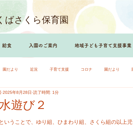
くばさくら保育園
給食
入園のご案内
地域子ども子育て支援事業
園だより
近況
子育て支援
コロナ
園だより
園
2025年8月28日
読了時間: 1分
水遊び２
ということで、ゆり組、ひまわり組、さくら組の以上児