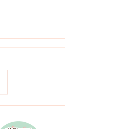
ルで水遊び
さ