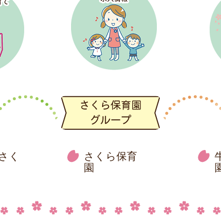
さく
さくら保育
園