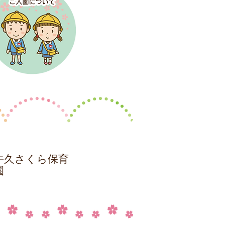
牛久さくら保育
園