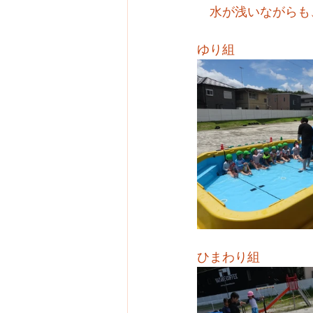
　水が浅いながらも
ゆり組
ひまわり組