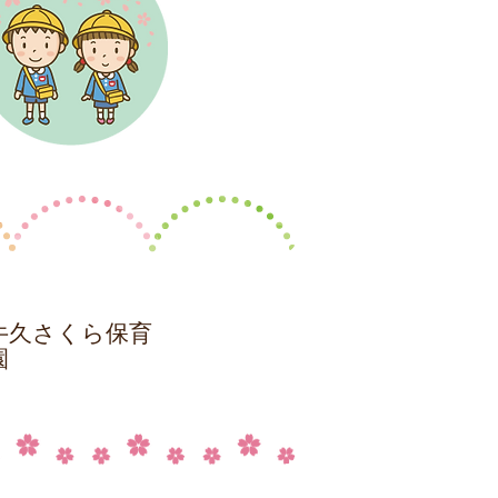
牛久さくら保育
園