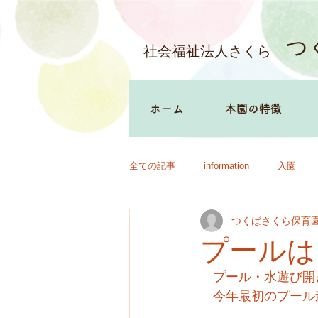
つ
社会福祉法人さくら
ホーム
本園の特徴
全ての記事
information
入園
つくばさくら保育
プールは
　プール・水遊び開
　今年最初のプール