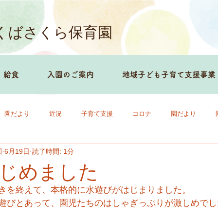
くばさくら保育園
給食
入園のご案内
地域子ども子育て支援事業
園だより
近況
子育て支援
コロナ
園だより
園
6月19日
読了時間: 1分
じめました
きを終えて、本格的に水遊びがはじまりました。
遊びとあって、園児たちのはしゃぎっぷりが激しめでし