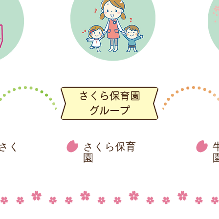
さく
さくら保育
園