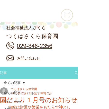
社会福祉法人さくら
つくばさくら保育園
029-846-2356
お問い合わせ
記事
全ての記事
つくばさくら保育園
全ての記事
2024年12月27日
読了時間: 2分
園だより１月号のお知らせ
information
　白蛇は財運や繁栄をもたらす神とし