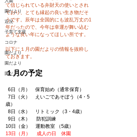
入園
て信じられている弁財天の使いとされ
園だより
ており、とても縁起の良い生き物だそ
うです。辰年は全国的にも波乱万丈の1
近況
年だったので、今年は幸運が舞い込む
子育て支援
ような良い年になってほしい所です。
コロナ
以下に１月の園だよりの情報を抜粋し
園だより
ておきます。
園だより
１月の予定
園だより
  6日（月）    保育始め（通常保育）
  7日（火）    えいごであそぼう（4・5
歳）
  8日（水）    リトミック（3・4歳）　
  9日（木）　 防犯訓練　
10日（金）    運動教室 （5歳）
13日（月）　 成人の日　休園