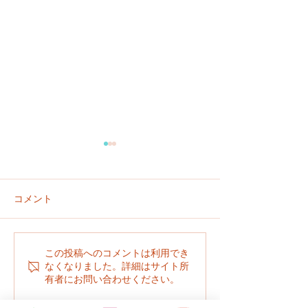
コメント
園だより７月号のお知ら
園だより６月号
この投稿へのコメントは利用でき
なくなりました。詳細はサイト所
せ
せ
有者にお問い合わせください。