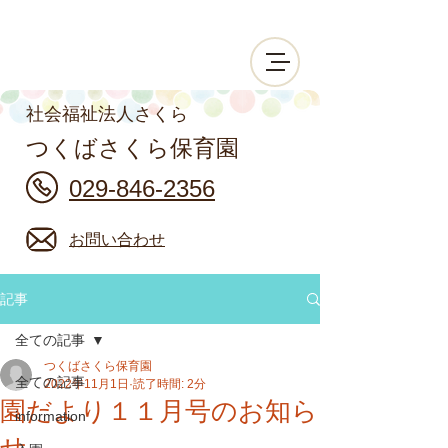
社会福祉法人さくら
つくばさくら保育園
029-846-2356
お問い合わせ
記事
全ての記事
つくばさくら保育園
全ての記事
2022年11月1日
読了時間: 2分
園だより１１月号のお知ら
information
せ