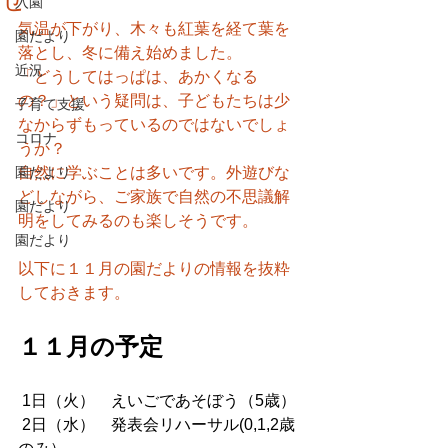
入園
気温が下がり、木々も紅葉を経て葉を
園だより
落とし、冬に備え始めました。
近況
「どうしてはっぱは、あかくなる
の？」という疑問は、子どもたちは少
子育て支援
なからずもっているのではないでしょ
コロナ
うか？
園だより
自然に学ぶことは多いです。外遊びな
どしながら、ご家族で自然の不思議解
園だより
明をしてみるのも楽しそうです。
園だより
以下に１１月の園だよりの情報を抜粋
しておきます。
１１月の予定
 1日（火）　えいごであそぼう（5歳）
 2日（水）　発表会リハーサル(0,1,2歳