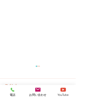
コメント
電話
お問い合わせ
YouTube
プールはじめま
園だより７月号のお知ら
この投稿へのコメントは利用でき