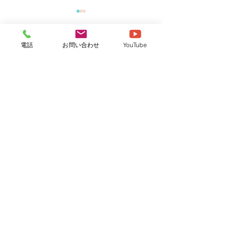
電話
お問い合わせ
YouTube
コメント
プールはじめま
園だより７月号のお知ら
この投稿へのコメントは利用でき
なくなりました。詳細はサイト所
せ
有者にお問い合わせください。