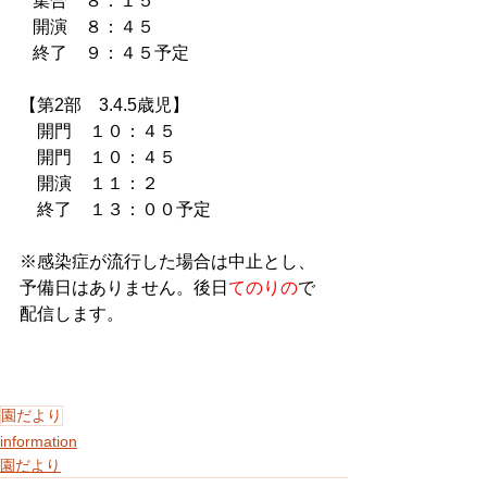
   集合　８：１５　
   開演　８：４５　
   終了　９：４５予定
【第2部　3.4.5歳児】
　開門　１０：４５
　開門　１０：４５
　開演　１１：２
　終了　１３：００予定
※感染症が流行した場合は中止とし、
予備日はありません。後日
てのりの
で
配信します。　
園だより
information
園だより