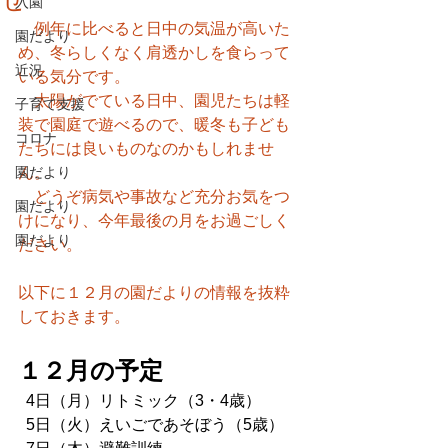
入園
　例年に比べると日中の気温が高いた
園だより
め、冬らしくなく肩透かしを食らって
近況
いる気分です。
　太陽がでている日中、園児たちは軽
子育て支援
装で園庭で遊べるので、暖冬も子ども
コロナ
たちには良いものなのかもしれませ
園だより
ん。
　どうぞ病気や事故など充分お気をつ
園だより
けになり、今年最後の月をお過ごしく
園だより
ださい。
以下に１２月の園だよりの情報を抜粋
しておきます。
１２月の予定
  4日（月）リトミック（3・4歳）
  5日（火）えいごであそぼう（5歳） 