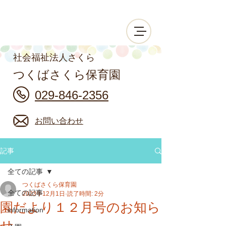
社会福祉法人さくら
つくばさくら保育園
029-846-2356
お問い合わせ
記事
全ての記事
つくばさくら保育園
全ての記事
2023年12月1日
読了時間: 2分
園だより１２月号のお知ら
information
せ