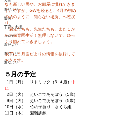
入園
なも新しい園や、お部屋に慣れてきま
園だより
す。ですが、GWを経ると、4月の初め
の頃のように「知らない場所」へ逆戻
近況
り。
子育て支援
　園児たちも、先生たちも、また１か
らの保育園生活！無理しないで、ゆっ
コロナ
くり慣れていきましょう。
園だより
園だより
以下に５月園だよりの情報を抜粋して
おきます。
園だより
５月の予定
  1日（月）　リトミック（3･４歳）
中
止
2日（火）　えいごであそぼう（5歳）
  9日（火）　えいごであそぼう（5歳）
10日（水）　竹の子掘り　さくら組
11日（木）　避難訓練