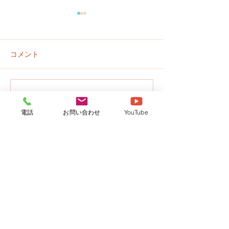
コメント
プールはじめま
園だより７月号のお知ら
この投稿へのコメントは利用でき
なくなりました。詳細はサイト所
せ
電話
お問い合わせ
YouTube
有者にお問い合わせください。