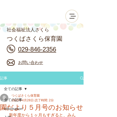
社会福祉法人さくら
つくばさくら保育園
029-846-2356
お問い合わせ
記事
全ての記事
つくばさくら保育園
全ての記事
2023年4月28日
読了時間: 2分
園だより５月号のお知らせ
information
　新年度から１ヶ月もすぎると、みん