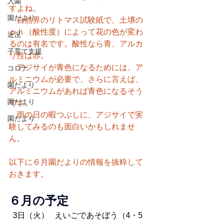
入園
すよね。
園だより
　自然界のリトマス試験紙で、土壌の
ｐｈ（酸性度）によって花の色が変わ
近況
るのは有名です。酸性なら青、アルカ
子育て支援
リ性は赤。
　アジサイが青色になるためには、ア
コロナ
ルミニウムが必要で、さらに言えば、
園だより
アルミニウムがあれば青色になるそう
園だより
です。
　雨の日の暇つぶしに、アジサイで実
園だより
験してみるのも面白いかもしれませ
ん。
以下に６月園だよりの情報を抜粋して
おきます。
６月の予定
  3日（火）   えいごであそぼう（4・5