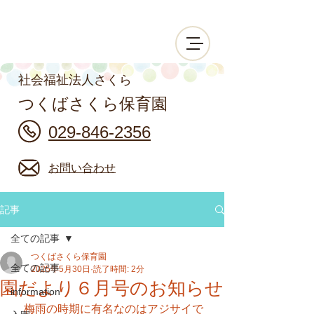
社会福祉法人さくら
つくばさくら保育園
029-846-2356
お問い合わせ
記事
全ての記事
つくばさくら保育園
全ての記事
2025年5月30日
読了時間: 2分
園だより６月号のお知らせ
information
　梅雨の時期に有名なのはアジサイで