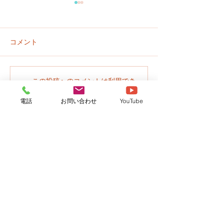
コメント
プールはじめま
園だより７月号のお知ら
この投稿へのコメントは利用でき
なくなりました。詳細はサイト所
せ
有者にお問い合わせください。
電話
お問い合わせ
YouTube