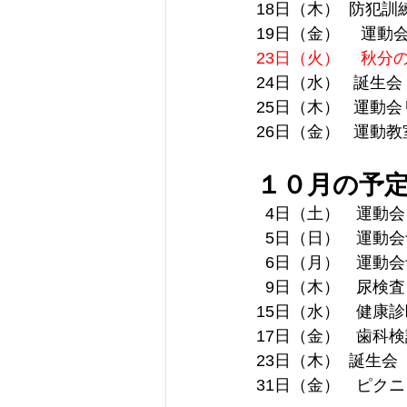
18日（木）  防犯訓
19日（金）　 運動
23日（火）　 秋分
24日（水）   誕
25日（木）   運動
26日（金）   運動
１０月の予
  4日（土）　運動会
  5日（日）　運動
  6日（月）　運動
  9日（木）　尿検査
15日（水）　健康診
17日（金）　歯科検
23日（木）  誕生
31日（金）　ピク