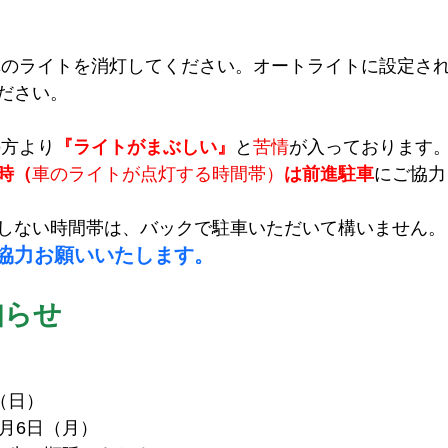
車のライトを消灯してください。オートライトに設定さ
ださい。
の方より
『ライトがまぶしい』
と
苦情
が入っております
時
（
車のライトが点灯する時間帯）
は前進駐車
にご協力
しない時間帯は、バックで駐車いただいて構いません。
協力お願いいたします。
知らせ
（日）　
月6日（月）