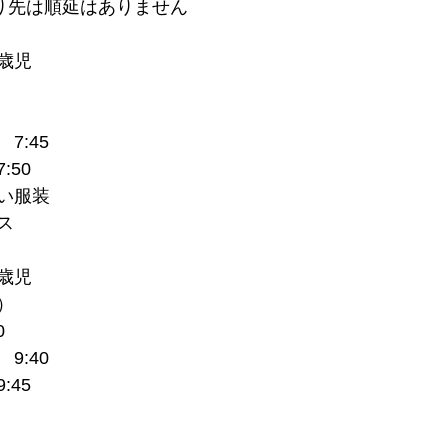
より先は順延はありません
歳児
7:45
:50
い服装
ス
歳児
定）
0
9:40
:45