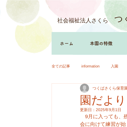
つ
社会福祉法人さくら
ホーム
本園の特徴
全ての記事
information
入園
つくばさくら保育
園だより
更新日：
2025年9月1日
　9月に入っても、
会に向けて練習が始