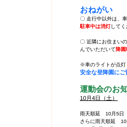
おねがい
〇 走行中以外は、
駐車中は消灯
してく
〇 近隣にお住まい
んでいただいて
降園
※車のライトが点灯
安全な登降園にご
運動会のお
10月4日（土）
雨天順延　10月5日
さらに雨天順延　10