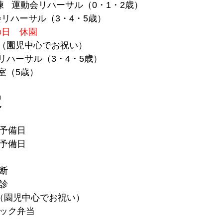
練   運動会リハーサル（0・1・2歳）
会リハーサル（3・4・5歳）
の日　休園
生会（園児中心でお祝い）
会リハーサル（3・4・5歳）
教室（5歳）
定
会予備日
会予備日
断
診
会（園児中心でお祝い）
ニック弁当