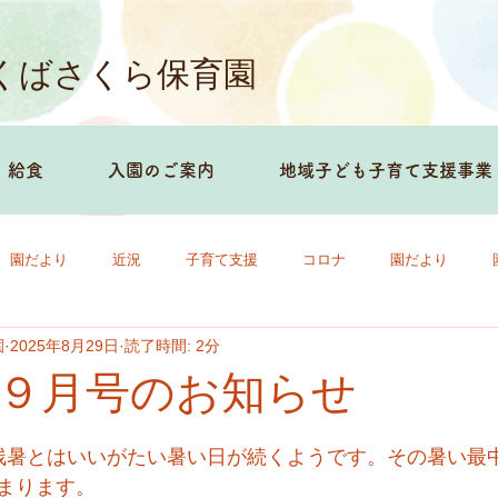
くばさくら保育園
給食
入園のご案内
地域子ども子育て支援事業
園だより
近況
子育て支援
コロナ
園だより
園
2025年8月29日
読了時間: 2分
９月号のお知らせ
残暑とはいいがたい暑い日が続くようです。その暑い最中
まります。